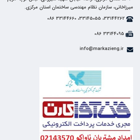
میرزاخانی، سازمان نظام مهندسی ساختمان استان مرکزی.
33144262، 33145055، 33144660 086
33144095 086
info@markazieng.ir