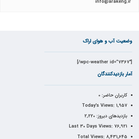
info@arakeng.ir
وضعیت آب و هوای اراک
[wpc-weather id=”7367″/]
آمار بازدیدکنندگان
کاربران حاضر:
0
Today's Views:
1,957
بازدیدهای دیروز:
2,220
Last 30 Days Views:
76,921
Total Views:
8,431,645