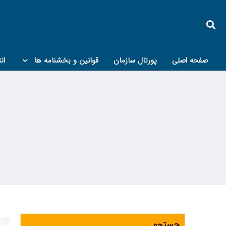
صفحه اصلی
پورتال سازمان
قوانین و بخشنامه ها
ان
کمیته پدافند غیرعامل و مبحث۲۱
جستجو