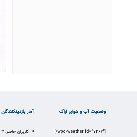
وضعیت آب و هوای اراک
آمار بازدیدکنندگان
[wpc-weather id=”7367″/]
کاربران حاضر:
3