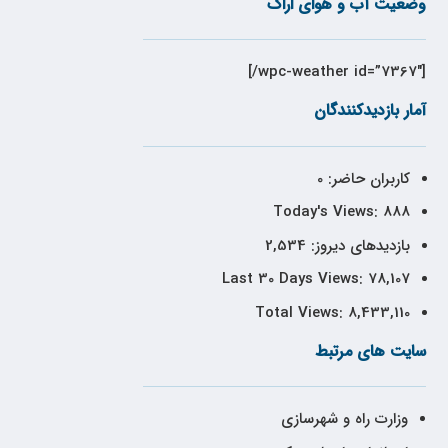
وضعیت آب و هوای اراک
[wpc-weather id=”7367″/]
آمار بازدیدکنندگان
کاربران حاضر:
0
Today's Views:
888
بازدیدهای دیروز:
2,534
Last 30 Days Views:
78,107
Total Views:
8,433,110
سایت های مرتبط
وزارت راه و شهرسازی