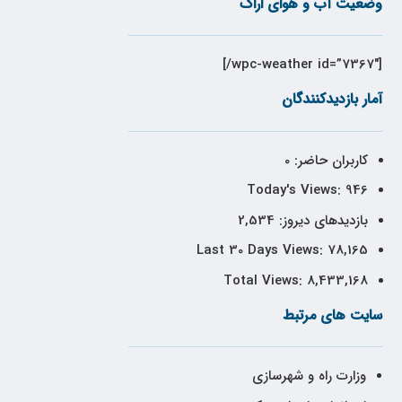
وضعیت آب و هوای اراک
[wpc-weather id=”7367″/]
آمار بازدیدکنندگان
کاربران حاضر:
0
Today's Views:
946
بازدیدهای دیروز:
2,534
Last 30 Days Views:
78,165
Total Views:
8,433,168
سایت های مرتبط
وزارت راه و شهرسازی