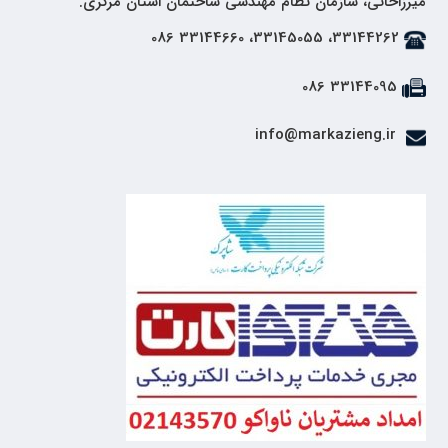
میرزاخانی، سازمان نظام مهندسی ساختمان استان مرکزی.
33144262، 33145055، 33144660 086
33144095 086
info@markazieng.ir