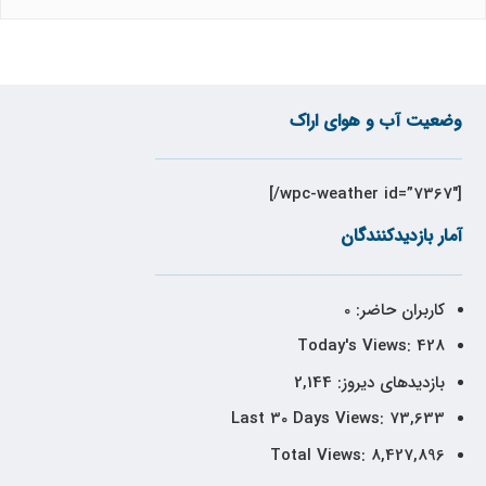
وضعیت آب و هوای اراک
[wpc-weather id=”7367″/]
آمار بازدیدکنندگان
کاربران حاضر:
0
Today's Views:
428
بازدیدهای دیروز:
2,144
Last 30 Days Views:
73,633
Total Views:
8,427,896