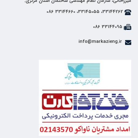
میرزاخانی، سازمان نظام مهندسی ساختمان استان مرکزی.
33144262، 33145055، 33144660 086
33144095 086
info@markazieng.ir