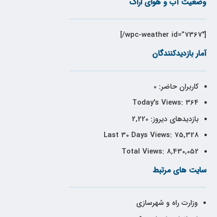
وضعیت آب و هوای اراک
[wpc-weather id=”7367″/]
آمار بازدیدکنندگان
کاربران حاضر:
0
Today's Views:
364
بازدیدهای دیروز:
2,220
Last 30 Days Views:
75,328
Total Views:
8,430,052
سایت های مرتبط
وزارت راه و شهرسازی