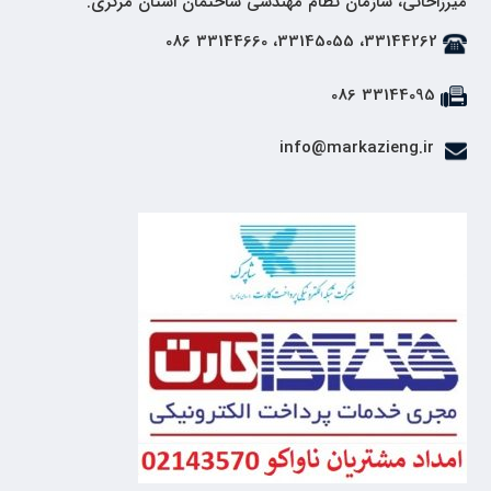
میرزاخانی، سازمان نظام مهندسی ساختمان استان مرکزی.
33144262، 33145055، 33144660 086
33144095 086
info@markazieng.ir