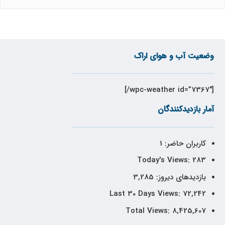
وضعیت آب و هوای اراک
[wpc-weather id=”7367″/]
آمار بازدیدکنندگان
کاربران حاضر:
1
Today's Views:
283
بازدیدهای دیروز:
3,285
Last 30 Days Views:
72,242
Total Views:
8,425,607