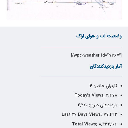
وضعیت آب و هوای اراک
[wpc-weather id=”7367″/]
آمار بازدیدکنندگان
کاربران حاضر:
4
Today's Views:
2,478
بازدیدهای دیروز:
2,220
Last 30 Days Views:
77,442
Total Views:
8,432,166