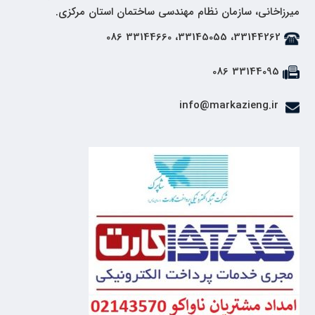
میرزاخانی، سازمان نظام مهندسی ساختمان استان مرکزی.
33144262، 33145055، 33144660 086
33144095 086
info@markazieng.ir