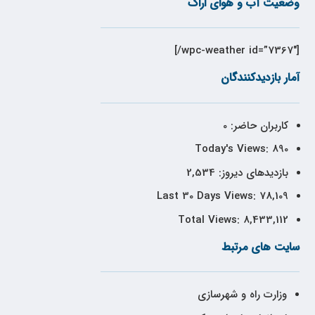
وضعیت آب و هوای اراک
[wpc-weather id=”7367″/]
آمار بازدیدکنندگان
کاربران حاضر:
0
Today's Views:
890
بازدیدهای دیروز:
2,534
Last 30 Days Views:
78,109
Total Views:
8,433,112
سایت های مرتبط
وزارت راه و شهرسازی