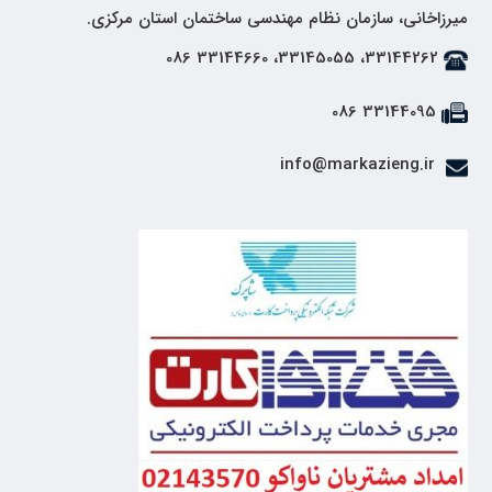
میرزاخانی، سازمان نظام مهندسی ساختمان استان مرکزی.
33144262، 33145055، 33144660 086
33144095 086
info@markazieng.ir