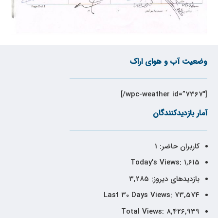
وضعیت آب و هوای اراک
[wpc-weather id=”7367″/]
آمار بازدیدکنندگان
کاربران حاضر:
1
Today's Views:
1,615
بازدیدهای دیروز:
3,285
Last 30 Days Views:
73,574
Total Views:
8,426,939