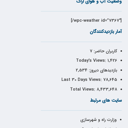
وضعیت آب و هوای اراک
[wpc-weather id=”7367″/]
آمار بازدیدکنندگان
کاربران حاضر:
7
Today's Views:
1,426
بازدیدهای دیروز:
2,534
Last 30 Days Views:
78,645
Total Views:
8,433,648
سایت های مرتبط
وزارت راه و شهرسازی