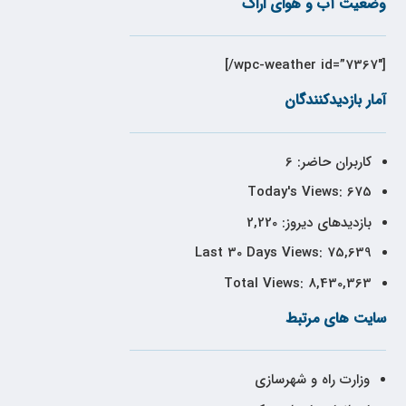
وضعیت آب و هوای اراک
[wpc-weather id=”7367″/]
آمار بازدیدکنندگان
کاربران حاضر:
6
Today's Views:
675
بازدیدهای دیروز:
2,220
Last 30 Days Views:
75,639
Total Views:
8,430,363
سایت های مرتبط
وزارت راه و شهرسازی