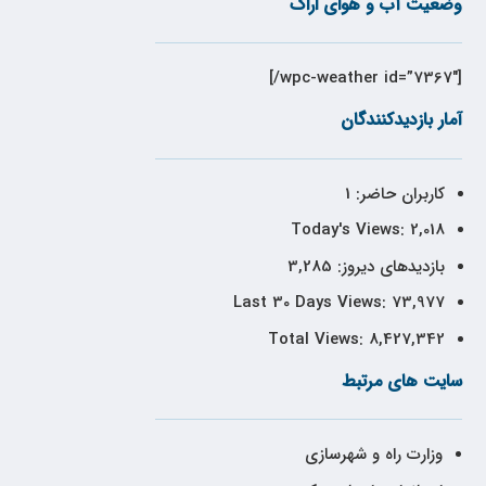
وضعیت آب و هوای اراک
[wpc-weather id=”7367″/]
آمار بازدیدکنندگان
کاربران حاضر:
1
Today's Views:
2,018
بازدیدهای دیروز:
3,285
Last 30 Days Views:
73,977
Total Views:
8,427,342
سایت های مرتبط
وزارت راه و شهرسازی