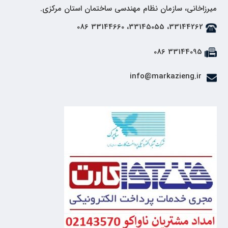
میرزاخانی، سازمان نظام مهندسی ساختمان استان مرکزی.
33144262، 33145055، 33144660 086
33144095 086
info@markazieng.ir