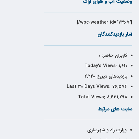
وضعیت آب و هوای اراک
[wpc-weather id=”7367″/]
آمار بازدیدکنندگان
کاربران حاضر:
0
Today's Views:
1,610
بازدیدهای دیروز:
2,220
Last 30 Days Views:
76,574
Total Views:
8,431,298
سایت های مرتبط
وزارت راه و شهرسازی