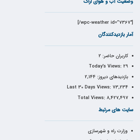
وضعیت آب و هوای اراک
[wpc-weather id=”7367″/]
آمار بازدیدکنندگان
کاربران حاضر:
2
Today's Views:
29
بازدیدهای دیروز:
2,144
Last 30 Days Views:
73,234
Total Views:
8,427,497
سایت های مرتبط
وزارت راه و شهرسازی