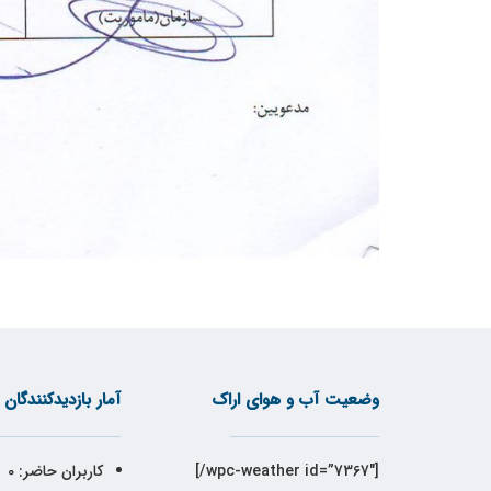
وضعیت آب و هوای اراک
آمار بازدیدکنندگان
[wpc-weather id=”7367″/]
کاربران حاضر:
0