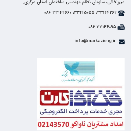
میرزاخانی، سازمان نظام مهندسی ساختمان استان مرکزی.
33144262، 33145055، 33144660 086
33144095 086
info@markazieng.ir