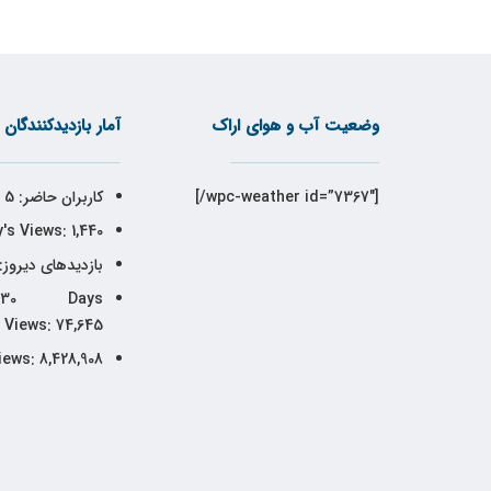
وضعیت آب و هوای اراک
آمار بازدیدکنندگان
[wpc-weather id=”7367″/]
کاربران حاضر:
5
's Views:
1,440
بازدیدهای دیروز:
30 Days
Views:
74,645
iews:
8,428,908