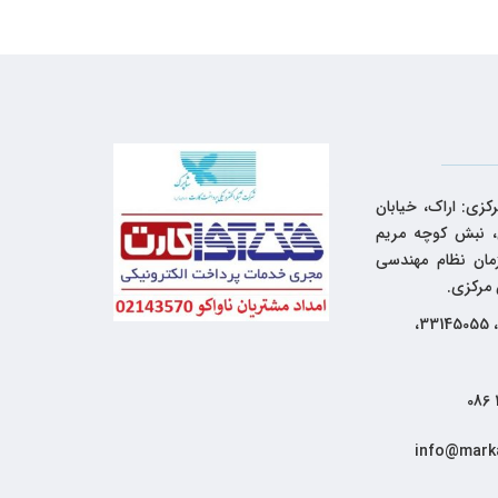
کزی: اراک، خیابان
 نبش کوچه مریم
زمان نظام مهندسی
 مرکزی.
33144262، 33145055،