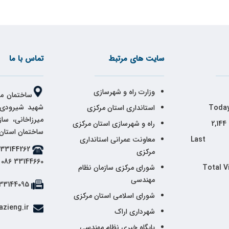
سایت های مرتبط
تماس با ما
وزارت راه و شهرسازی
ساختمان مر
شهید شیرودی،
Today
استانداری استان مرکزی
میرزاخانی، سا
2,144
راه و شهرسازی استان مرکزی
ساختمان استان
Last 
معاونت عمرانی استانداری
مرکزی
33144660 086
Total V
شورای مرکزی سازمان نظام
مهندسی
33144095 086
شورای اسلامی استان مرکزی
info@markazieng.ir
شهرداری اراک
پایگاه خبری نظام مهندسی