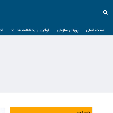
صفحه اصلی
پورتال سازمان
قوانین و بخشنامه ها
ان
کمیته پدافند غیرعامل و مبحث۲۱
جستجو