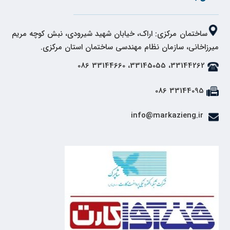
ساختمان مرکزی: اراک، خیابان شهید شیرودی، نبش کوچه مریم
میرزاخانی، سازمان نظام مهندسی ساختمان استان مرکزی.
33144262، 33145055، 33144660 086
33144095 086
info@markazieng.ir