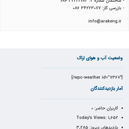
- ساختمان شماره 2: 32222083 086
- بازرسی گاز: 34223077 086
info@arakeng.ir
وضعیت آب و هوای اراک
[wpc-weather id=”7367″/]
آمار بازدیدکنندگان
کاربران حاضر:
0
Today's Views:
1,652
بازدیدهای دیروز:
3,285