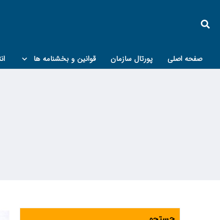
صفحه اصلی
پورتال سازمان
قوانین و بخشنامه ها
ان
کمیته پدافند غیرعامل و مبحث۲۱
جستجو