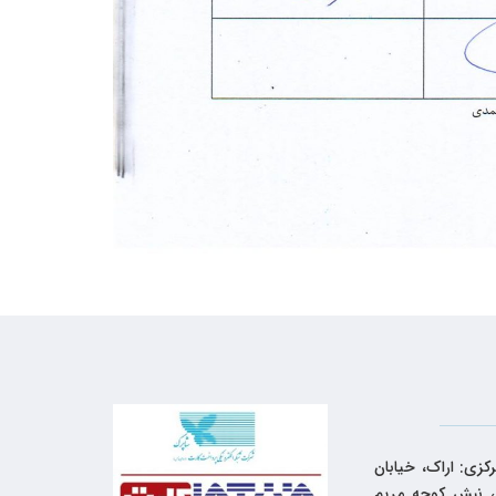
کزی: اراک، خیابان
 نبش کوچه مریم