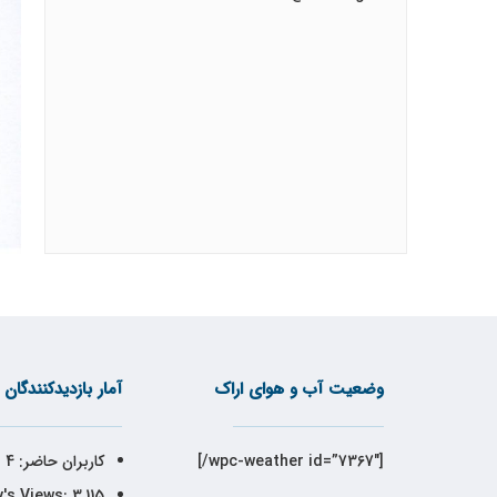
وضعیت آب و هوای اراک
آمار بازدیدکنندگان
[wpc-weather id=”7367″/]
کاربران حاضر:
4
's Views:
3,115