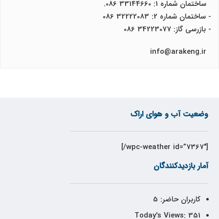
ساختمان شماره 1: 33144660 086.
- ساختمان شماره 2: 32222083 086
- بازرسی گاز: 34223077 086
info@arakeng.ir
وضعیت آب و هوای اراک
[wpc-weather id=”7367″/]
آمار بازدیدکنندگان
کاربران حاضر:
5
Today's Views:
351