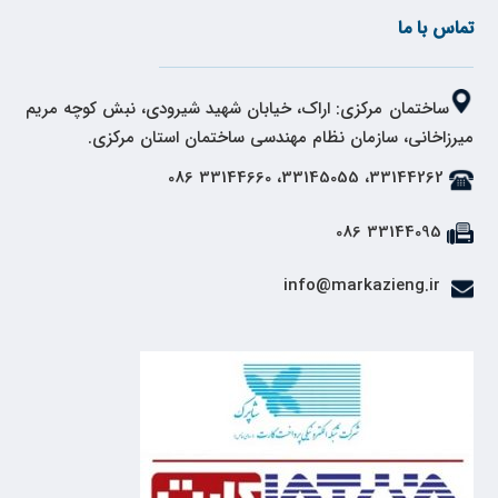
تماس با ما
ساختمان مرکزی: اراک، خیابان شهید شیرودی، نبش کوچه مریم
میرزاخانی، سازمان نظام مهندسی ساختمان استان مرکزی.
33144262، 33145055، 33144660 086
33144095 086
info@markazieng.ir