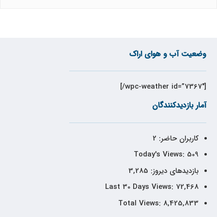
وضعیت آب و هوای اراک
[wpc-weather id=”7367″/]
آمار بازدیدکنندگان
کاربران حاضر:
2
Today's Views:
509
بازدیدهای دیروز:
3,285
Last 30 Days Views:
72,468
Total Views:
8,425,833