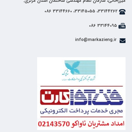
میرزاخانی، سازمان نظام مهندسی ساختمان استان مرکزی.
33144262، 33145055، 33144660 086
33144095 086
info@markazieng.ir