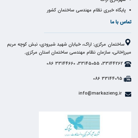
پایگاه خبری نظام مهندسی ساختمان کشور
تماس با ما
ساختمان مرکزی: اراک، خیابان شهید شیرودی، نبش کوچه مریم
میرزاخانی، سازمان نظام مهندسی ساختمان استان مرکزی.
33144262، 33145055، 33144660 086
33144095 086
info@markazieng.ir