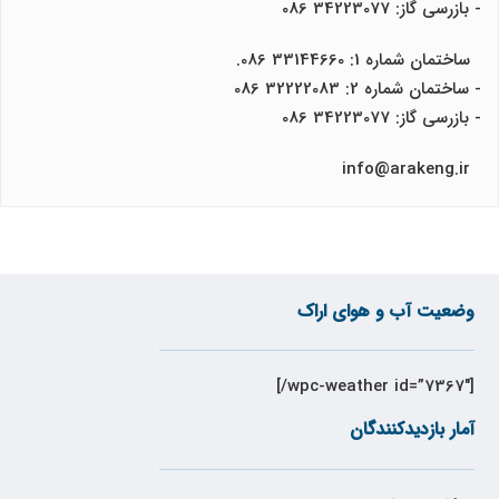
- بازرسی گاز: 34223077 086
ساختمان شماره 1: 33144660 086.
- ساختمان شماره 2: 32222083 086
- بازرسی گاز: 34223077 086
info@arakeng.ir
وضعیت آب و هوای اراک
[wpc-weather id=”7367″/]
آمار بازدیدکنندگان