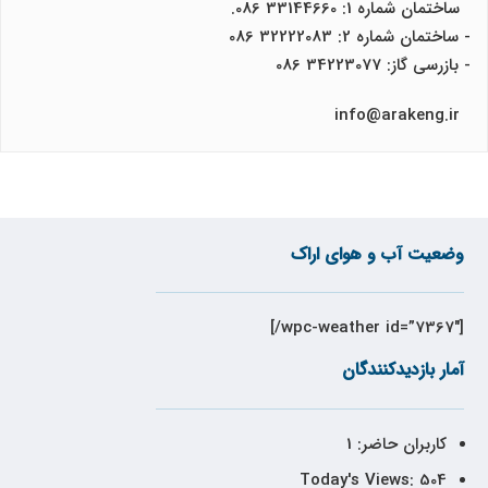
ساختمان شماره 1: 33144660 086.
- ساختمان شماره 2: 32222083 086
- بازرسی گاز: 34223077 086
info@arakeng.ir
وضعیت آب و هوای اراک
[wpc-weather id=”7367″/]
آمار بازدیدکنندگان
کاربران حاضر:
1
Today's Views:
504