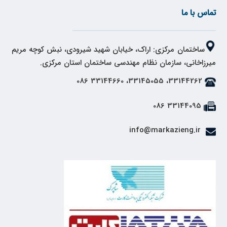
تماس با ما
ساختمان مرکزی: اراک، خیابان شهید شیرودی، نبش کوچه مریم
میرزاخانی، سازمان نظام مهندسی ساختمان استان مرکزی.
33144262، 33145055، 33144660 086
33144095 086
info@markazieng.ir