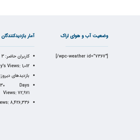
وضعیت آب و هوای اراک
آمار بازدیدکنندگان
[wpc-weather id=”7367″/]
کاربران حاضر:
3
y's Views:
1,012
بازدیدهای دیروز:
30 Days
Views:
72,971
iews:
8,426,336