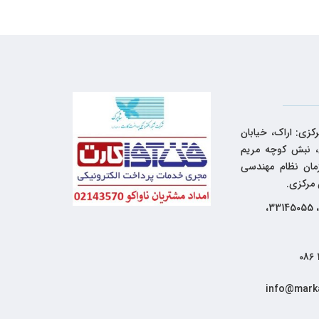
کزی: اراک، خیابان
 نبش کوچه مریم
زمان نظام مهندسی
 مرکزی.
33144262، 33145055،