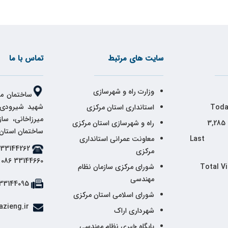
سایت های مرتبط
تماس با ما
وزارت راه و شهرسازی
ساختمان مر
شهید شیرودی،
Toda
استانداری استان مرکزی
میرزاخانی، سا
3,285
راه و شهرسازی استان مرکزی
ساختمان استان
Last 
معاونت عمرانی استانداری
مرکزی
33144660 086
Total V
شورای مرکزی سازمان نظام
مهندسی
33144095 086
شورای اسلامی استان مرکزی
info@markazieng.ir
شهرداری اراک
پایگاه خبری نظام مهندسی