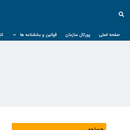
صفحه اصلی
پورتال سازمان
قوانین و بخشنامه ها
ان
کمیته پدافند غیرعامل و مبحث۲۱
جستجو