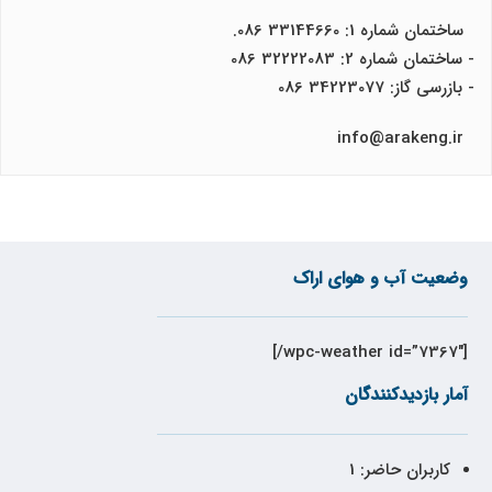
ساختمان شماره 1: 33144660 086.
- ساختمان شماره 2: 32222083 086
- بازرسی گاز: 34223077 086
info@arakeng.ir
وضعیت آب و هوای اراک
[wpc-weather id=”7367″/]
آمار بازدیدکنندگان
کاربران حاضر:
1