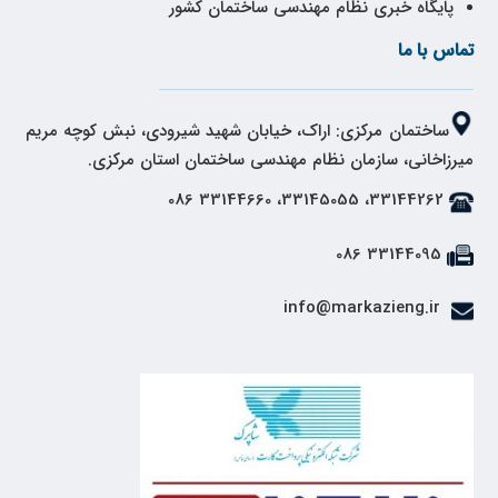
پایگاه خبری نظام مهندسی ساختمان کشور
تماس با ما
ساختمان مرکزی: اراک، خیابان شهید شیرودی، نبش کوچه مریم
میرزاخانی، سازمان نظام مهندسی ساختمان استان مرکزی.
33144262، 33145055، 33144660 086
33144095 086
info@markazieng.ir