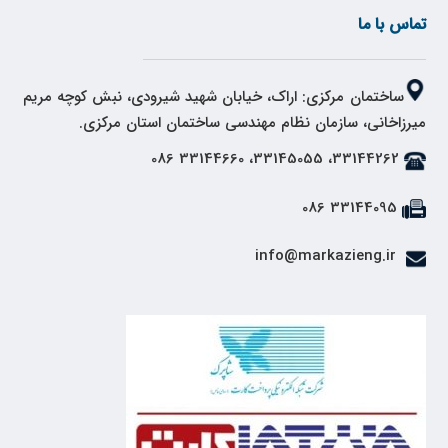
تماس با ما
ساختمان مرکزی: اراک، خیابان شهید شیرودی، نبش کوچه مریم
میرزاخانی، سازمان نظام مهندسی ساختمان استان مرکزی.
33144262، 33145055، 33144660 086
33144095 086
info@markazieng.ir