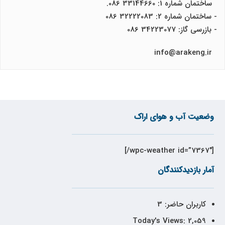
ساختمان شماره 1: 33144660 086.
- ساختمان شماره 2: 32222083 086
- بازرسی گاز: 34223077 086
info@arakeng.ir
وضعیت آب و هوای اراک
[wpc-weather id=”7367″/]
آمار بازدیدکنندگان
کاربران حاضر:
3
Today's Views:
2,059