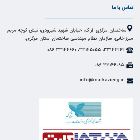
تماس با ما
ساختمان مرکزی: اراک، خیابان شهید شیرودی، نبش کوچه مریم
میرزاخانی، سازمان نظام مهندسی ساختمان استان مرکزی.
33144262، 33145055، 33144660 086
33144095 086
info@markazieng.ir