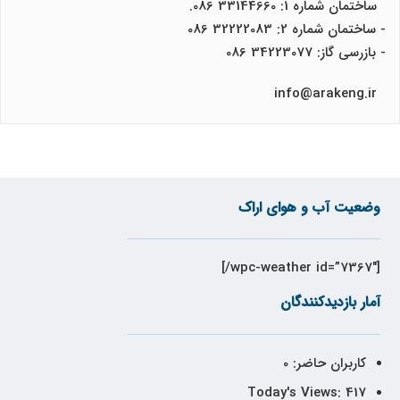
ساختمان شماره 1: 33144660 086.
- ساختمان شماره 2: 32222083 086
- بازرسی گاز: 34223077 086
info@arakeng.ir
وضعیت آب و هوای اراک
[wpc-weather id=”7367″/]
آمار بازدیدکنندگان
کاربران حاضر:
0
Today's Views:
417