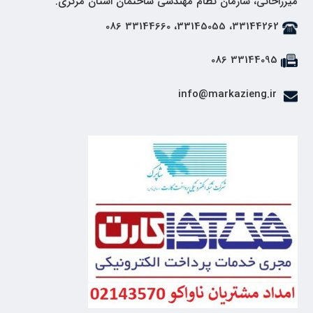
میرزاخانی، سازمان نظام مهندسی ساختمان استان مرکزی.
33144262، 33145055، 33144660 086
33144095 086
info@markazieng.ir