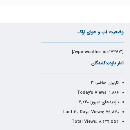
وضعیت آب و هوای اراک
[wpc-weather id=”7367″/]
آمار بازدیدکنندگان
کاربران حاضر:
3
Today's Views:
1,866
بازدیدهای دیروز:
2,220
Last 30 Days Views:
76,830
Total Views:
8,431,554