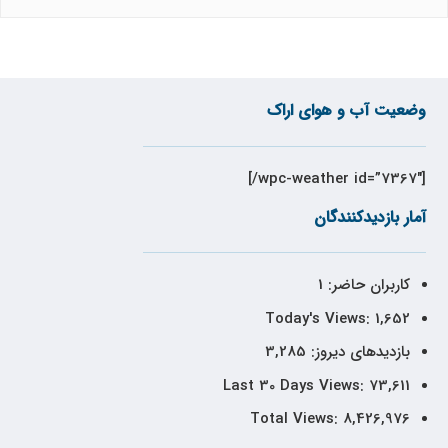
وضعیت آب و هوای اراک
[wpc-weather id=”7367″/]
آمار بازدیدکنندگان
کاربران حاضر:
1
Today's Views:
1,652
بازدیدهای دیروز:
3,285
Last 30 Days Views:
73,611
Total Views:
8,426,976