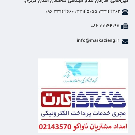
میرزاخانی، سازمان نظام مهندسی ساختمان استان مرکزی.
33144262، 33145055، 33144660 086
33144095 086
info@markazieng.ir