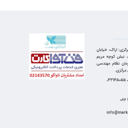
کزی: اراک، خیابان
 نبش کوچه مریم
زمان نظام مهندسی
 مرکزی.
33144262، 33145055،