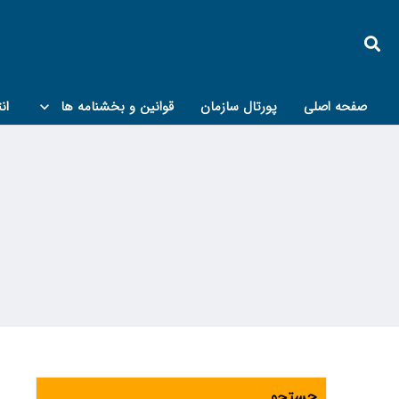
صفحه اصلی
پورتال سازمان
قوانین و بخشنامه ها
ان
کمیته پدافند غیرعامل و مبحث۲۱
جستجو