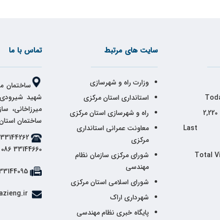
سایت های مرتبط
تماس با ما
وزارت راه و شهرسازی
ساختمان مر
شهید شیرودی،
Toda
استانداری استان مرکزی
میرزاخانی، سا
2,220
راه و شهرسازی استان مرکزی
ساختمان استان
Last 
معاونت عمرانی استانداری
مرکزی
33144660 086
Total V
شورای مرکزی سازمان نظام
مهندسی
33144095 086
شورای اسلامی استان مرکزی
info@markazieng.ir
شهرداری اراک
پایگاه خبری نظام مهندسی