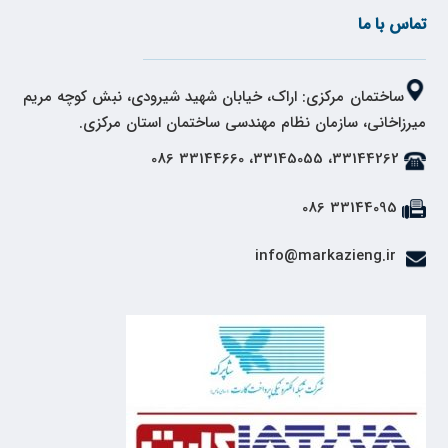
تماس با ما
ساختمان مرکزی: اراک، خیابان شهید شیرودی، نبش کوچه مریم
میرزاخانی، سازمان نظام مهندسی ساختمان استان مرکزی.
33144262، 33145055، 33144660 086
33144095 086
info@markazieng.ir