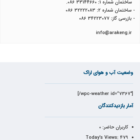
ساختمان شماره 1: 33144660 086.
- ساختمان شماره 2: 32222083 086
- بازرسی گاز: 34223077 086
info@arakeng.ir
وضعیت آب و هوای اراک
[wpc-weather id=”7367″/]
آمار بازدیدکنندگان
کاربران حاضر:
0
Today's Views:
479