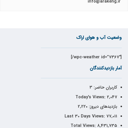
info@arakeng.ir
وضعیت آب و هوای اراک
[wpc-weather id=”7367″/]
آمار بازدیدکنندگان
کاربران حاضر:
3
Today's Views:
2,047
بازدیدهای دیروز:
2,220
Last 30 Days Views:
77,011
Total Views:
8,431,735