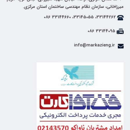
میرزاخانی، سازمان نظام مهندسی ساختمان استان مرکزی.
33144262، 33145055، 33144660 086
33144095 086
info@markazieng.ir