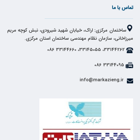
تماس با ما
ساختمان مرکزی: اراک، خیابان شهید شیرودی، نبش کوچه مریم
میرزاخانی، سازمان نظام مهندسی ساختمان استان مرکزی.
33144262، 33145055، 33144660 086
33144095 086
info@markazieng.ir