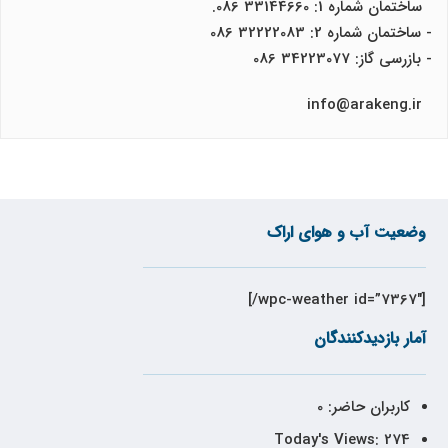
ساختمان شماره 1: 33144660 086.
- ساختمان شماره 2: 32222083 086
- بازرسی گاز: 34223077 086
info@arakeng.ir
وضعیت آب و هوای اراک
[wpc-weather id=”7367″/]
آمار بازدیدکنندگان
کاربران حاضر:
0
Today's Views:
274