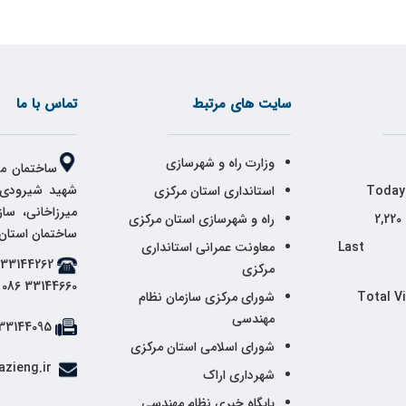
سایت های مرتبط
تماس با ما
وزارت راه و شهرسازی
ساختمان مر
شهید شیرودی،
Today
استانداری استان مرکزی
میرزاخانی، سا
2,220
راه و شهرسازی استان مرکزی
ساختمان استان
Last 
معاونت عمرانی استانداری
مرکزی
33144660 086
Total V
شورای مرکزی سازمان نظام
مهندسی
33144095 086
شورای اسلامی استان مرکزی
info@markazieng.ir
شهرداری اراک
پایگاه خبری نظام مهندسی