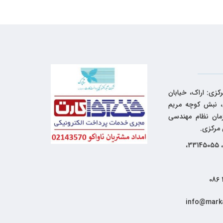
کزی: اراک، خیابان
 نبش کوچه مریم
زمان نظام مهندسی
 مرکزی.
33144262، 33145055،