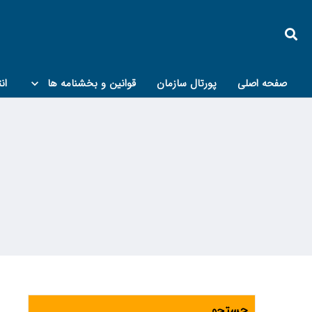
صفحه اصلی
پورتال سازمان
قوانین و بخشنامه ها
ان
کمیته پدافند غیرعامل و مبحث۲۱
جستجو