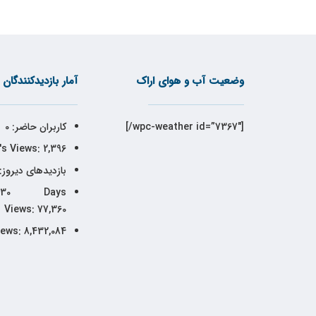
وضعیت آب و هوای اراک
آمار بازدیدکنندگان
[wpc-weather id=”7367″/]
کاربران حاضر:
0
's Views:
2,396
بازدیدهای دیروز:
30 Days
Views:
77,360
iews:
8,432,084