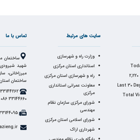
سایت های مرتبط
تماس با ما
وزارت راه و شهرسازی
ساختمان مر
شهید شیرودی،
Toda
استانداری استان مرکزی
میرزاخانی، سا
2,220
راه و شهرسازی استان مرکزی
ساختمان استان
Last 30 Da
معاونت عمرانی استانداری
مرکزی
Total V
33144660 086
شورای مرکزی سازمان نظام
مهندسی
33144095 086
شورای اسلامی استان مرکزی
info@markazieng.ir
شهرداری اراک
پایگاه خبری نظام مهندسی