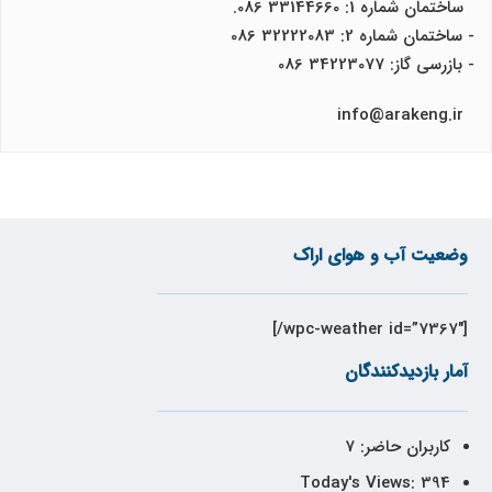
ساختمان شماره 1: 33144660 086.
- ساختمان شماره 2: 32222083 086
- بازرسی گاز: 34223077 086
info@arakeng.ir
وضعیت آب و هوای اراک
[wpc-weather id=”7367″/]
آمار بازدیدکنندگان
کاربران حاضر:
7
Today's Views:
394