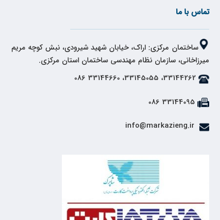
تماس با ما
ساختمان مرکزی: اراک، خیابان شهید شیرودی، نبش کوچه مریم
میرزاخانی، سازمان نظام مهندسی ساختمان استان مرکزی.
33144262، 33145055، 33144660 086
33144095 086
info@markazieng.ir