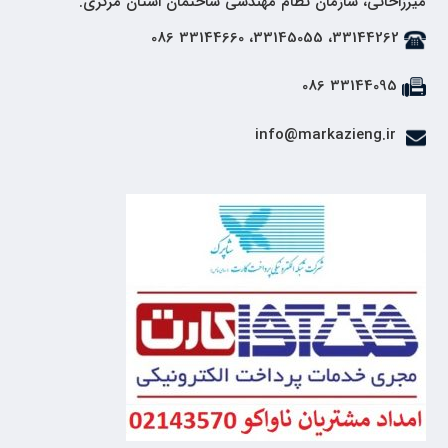
میرزاخانی، سازمان نظام مهندسی ساختمان استان مرکزی.
33144262، 33145055، 33144660 086
33144095 086
info@markazieng.ir