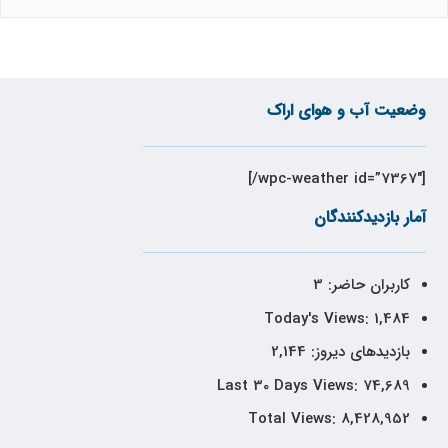
وضعیت آب و هوای اراک
[wpc-weather id=”7367″/]
آمار بازدیدکنندگان
کاربران حاضر:
3
Today's Views:
1,484
بازدیدهای دیروز:
2,144
Last 30 Days Views:
74,689
Total Views:
8,428,952