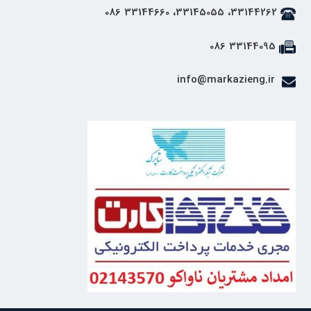
33144262، 33145055، 33144660 086
33144095 086
info@markazieng.ir