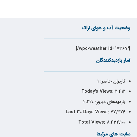
وضعیت آب و هوای اراک
[wpc-weather id=”7367″/]
آمار بازدیدکنندگان
کاربران حاضر:
1
Today's Views:
2,412
بازدیدهای دیروز:
2,220
Last 30 Days Views:
77,376
Total Views:
8,432,100
سایت های مرتبط