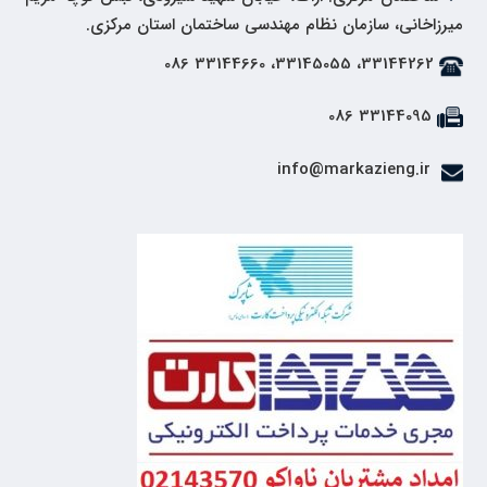
میرزاخانی، سازمان نظام مهندسی ساختمان استان مرکزی.
33144262، 33145055، 33144660 086
33144095 086
info@markazieng.ir