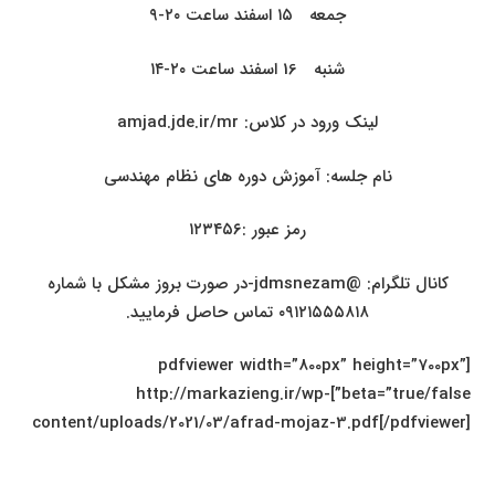
جمعه
۱۵
اسفند ساعت ۲۰-
۹
شنبه 16 اسفند ساعت ۲۰-۱۴
لینک ورود در کلاس:
amjad.jde.ir/mr
نام جلسه: آموزش دوره های نظام مهندسی
رمز عبور :۱۲۳۴۵۶
کانال تلگرام: @
jdmsnezam
-در صورت بروز مشکل با شماره
۰۹۱۲۱۵۵۵۸۱۸ تماس حاصل فرمایید.
[pdfviewer width=”800px” height=”700px”
beta=”true/false”]http://markazieng.ir/wp-
content/uploads/2021/03/afrad-mojaz-3.pdf[/pdfviewer]