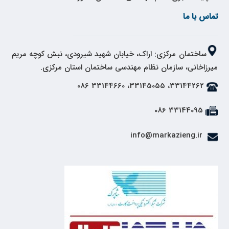
تماس با ما
ساختمان مرکزی: اراک، خیابان شهید شیرودی، نبش کوچه مریم
میرزاخانی، سازمان نظام مهندسی ساختمان استان مرکزی.
33144262، 33145055، 33144660 086
33144095 086
info@markazieng.ir