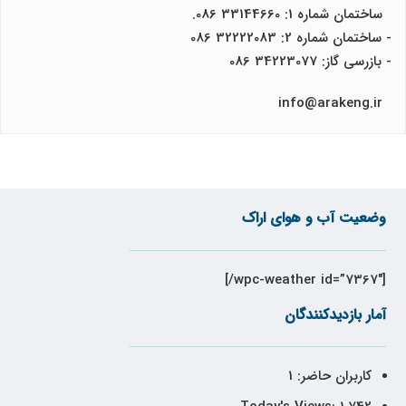
ساختمان شماره 1: 33144660 086.
- ساختمان شماره 2: 32222083 086
- بازرسی گاز: 34223077 086
info@arakeng.ir
وضعیت آب و هوای اراک
[wpc-weather id=”7367″/]
آمار بازدیدکنندگان
کاربران حاضر:
1