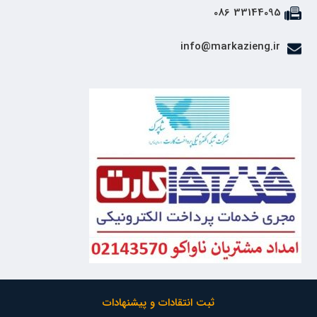
33144095 086
info@markazieng.ir
ثبت انتقادات و پیشنهادات