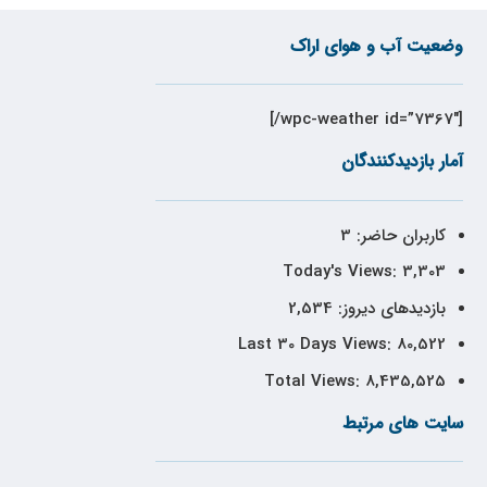
وضعیت آب و هوای اراک
[wpc-weather id=”7367″/]
آمار بازدیدکنندگان
کاربران حاضر:
3
Today's Views:
3,303
بازدیدهای دیروز:
2,534
Last 30 Days Views:
80,522
Total Views:
8,435,525
سایت های مرتبط