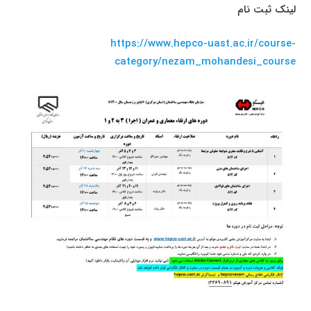
لینک ثبت نام
https://www.hepco-uast.ac.ir/course-
category/nezam_mohandesi_course