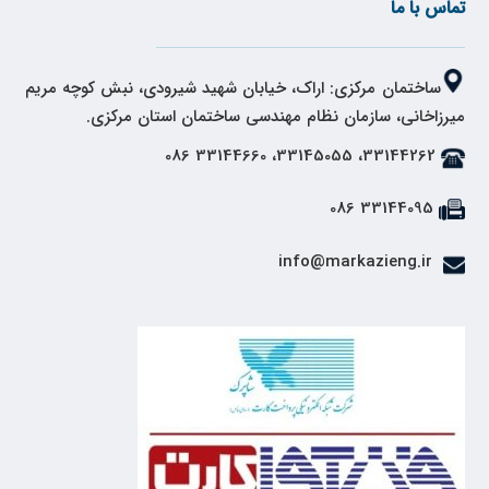
تماس با ما
ساختمان مرکزی: اراک، خیابان شهید شیرودی، نبش کوچه مریم
میرزاخانی، سازمان نظام مهندسی ساختمان استان مرکزی.
33144262، 33145055، 33144660 086
33144095 086
info@markazieng.ir