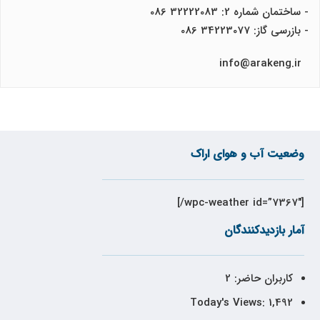
- ساختمان شماره 2: 32222083 086
- بازرسی گاز: 34223077 086
info@arakeng.ir
وضعیت آب و هوای اراک
[wpc-weather id=”7367″/]
آمار بازدیدکنندگان
کاربران حاضر:
2
Today's Views:
1,492