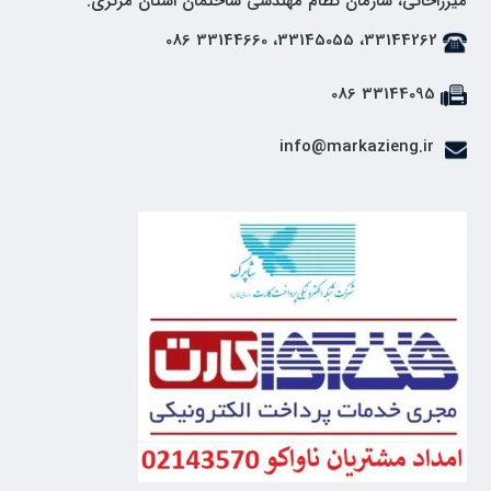
میرزاخانی، سازمان نظام مهندسی ساختمان استان مرکزی.
33144262، 33145055، 33144660 086
33144095 086
info@markazieng.ir