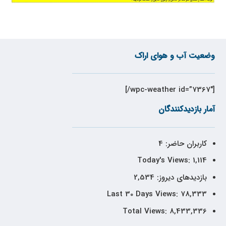
وضعیت آب و هوای اراک
[wpc-weather id=”7367″/]
آمار بازدیدکنندگان
کاربران حاضر:
4
Today's Views:
1,114
بازدیدهای دیروز:
2,534
Last 30 Days Views:
78,333
Total Views:
8,433,336