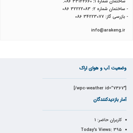
ساختمان شماره 1: 33144660 086.
- ساختمان شماره 2: 32222083 086
- بازرسی گاز: 34223077 086
info@arakeng.ir
وضعیت آب و هوای اراک
[wpc-weather id=”7367″/]
آمار بازدیدکنندگان
کاربران حاضر:
1
Today's Views:
395