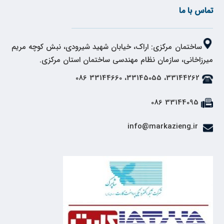
تماس با ما
ساختمان مرکزی: اراک، خیابان شهید شیرودی، نبش کوچه مریم
میرزاخانی، سازمان نظام مهندسی ساختمان استان مرکزی.
33144262، 33145055، 33144660 086
33144095 086
info@markazieng.ir