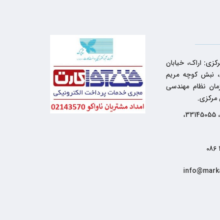
کزی: اراک، خیابان
 نبش کوچه مریم
زمان نظام مهندسی
 مرکزی.
33144262، 33145055،