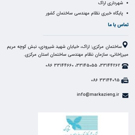
شهرداری اراک
پایگاه خبری نظام مهندسی ساختمان کشور
تماس با ما
ساختمان مرکزی: اراک، خیابان شهید شیرودی، نبش کوچه مریم
میرزاخانی، سازمان نظام مهندسی ساختمان استان مرکزی.
33144262، 33145055، 33144660 086
33144095 086
info@markazieng.ir