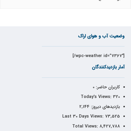
وضعیت آب و هوای اراک
[wpc-weather id=”7367″/]
آمار بازدیدکنندگان
کاربران حاضر:
0
Today's Views:
320
بازدیدهای دیروز:
2,144
Last 30 Days Views:
73,525
Total Views:
8,427,788