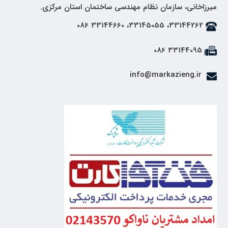
میرزاخانی، سازمان نظام مهندسی ساختمان استان مرکزی.
33144262، 33145055، 33144660 086
33144095 086
info@markazieng.ir